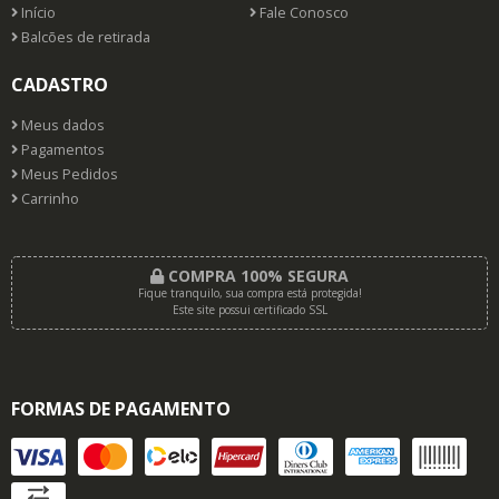
Início
Fale Conosco
Balcões de retirada
CADASTRO
Meus dados
Pagamentos
Meus Pedidos
Carrinho
COMPRA 100% SEGURA
Fique tranquilo, sua compra está protegida!
Este site possui certificado SSL
FORMAS DE PAGAMENTO