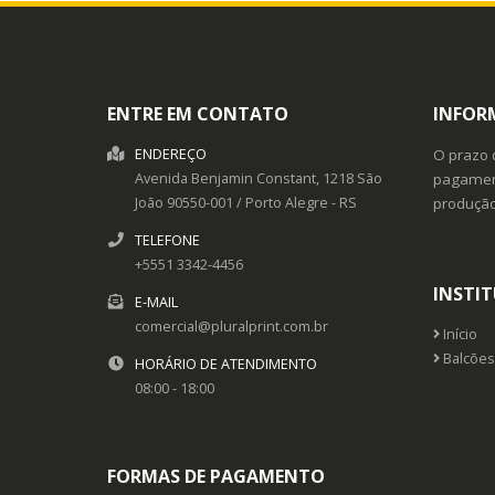
ENTRE EM CONTATO
INFOR
ENDEREÇO
O prazo 
Avenida Benjamin Constant, 1218
São
pagament
João
90550-001
/
Porto Alegre
- RS
produçã
TELEFONE
+5551 3342-4456
INSTI
E-MAIL
comercial@pluralprint.com.br
Início
Balcões
HORÁRIO DE ATENDIMENTO
08:00 - 18:00
FORMAS DE PAGAMENTO