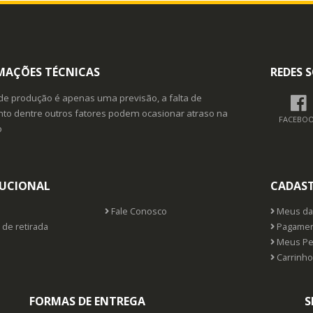
MAÇÕES TÉCNICAS
REDES S
de produção é apenas uma previsão, a falta de
o dentre outros fatores podem ocasionar atraso na
FACEBO
o
TUCIONAL
CADAS
Fale Conosco
Meus da
 de retirada
Pagamen
Meus Pe
Carrinho
FORMAS DE ENTREGA
S