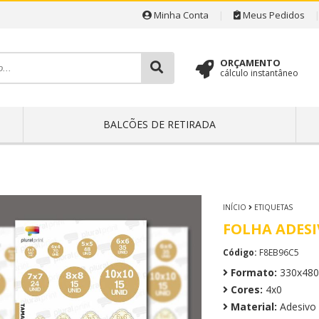
Minha Conta
|
Meus Pedidos
ORÇAMENTO
cálculo instantâneo
BALCÕES DE RETIRADA
INÍCIO
ETIQUETAS
FOLHA ADESI
Código:
F8EB96C5
Formato:
330x48
Cores:
4x0
Material:
Adesivo